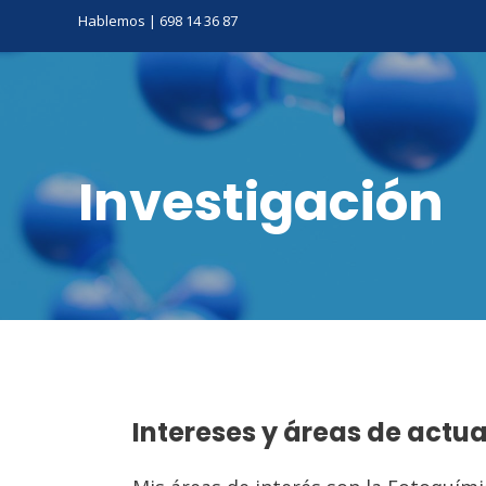
Ir
Hablemos | 698 14 36 87
al
contenido
Investigación
Intereses y áreas de actu