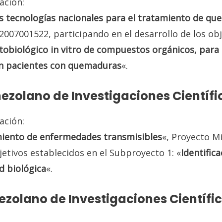
ación:
s tecnologías nacionales para el tratamiento de q
007001522, participando en el desarrollo de los ob
tobiológico in vitro
de compuestos orgánicos, para p
en pacientes con quemaduras
«.
nezolano de Investigaciones Científi
ación:
amiento de enfermedades transmisibles
«, Proyecto M
jetivos establecidos en el Subproyecto 1: «
Identific
d biológica
«.
nezolano de Investigaciones Científi