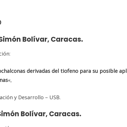
D
 Simón Bolívar, Caracas.
ción:
ochalconas derivadas del tiofeno para su posible ap
enas
«,
ación y Desarrollo – USB.
 Simón Bolívar, Caracas.