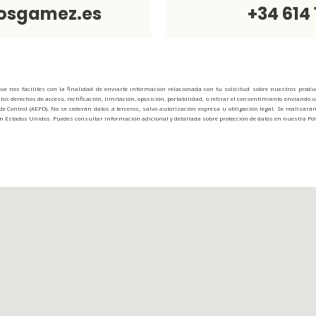
osgamez.es
+34 614 
 nos facilites con la finalidad de enviarte información relacionada con tu solicitud sobre nuestros product
los derechos de acceso, rectificación, limitación, oposición, portabilidad, o retirar el consentimiento envia
 de Control (AEPD). No se cederán datos a terceros, salvo autorización expresa u obligación legal. Se realizar
 Estados Unidos. Puedes consultar información adicional y detallada sobre protección de datos en nuestra Polí