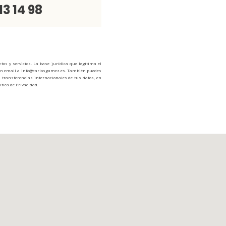
13 14 98
os y servicios. La base jurídica que legitima el
ndo un email a info@carlosgamez.es. También puedes
án transferencias internacionales de tus datos, en
tica de Privacidad.