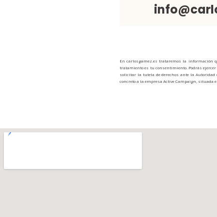
info@carl
En carlosgamez.es trataremos la información que
tratamiento es tu consentimiento. Podrás ejercer 
solicitar la tutela de derechos ante la Autoridad
concreto a la empresa Active Campaign, situada en